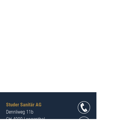
Studer Sanitär AG
Dennliweg 11b
CH-4900 Langenthal
Tel.
+41 62 923 08 09
info@studer-sanitaer.ch