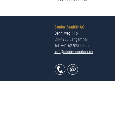
Studer Sanitär AG
Dennliweg 11b
CH-4900 Langenthal
Tel. +41 62 923 08 09
info@studer-sanitaer.ch