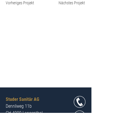
Vorheriges Projekt
Nächstes Projekt
Studer Sanitär AG
Dennliweg 11b
CH-4900 Langenthal
Tel.
+41 62 923 08 09
info@studer-sanitaer.ch